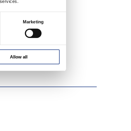
 services.
rung zu
Marketing
bende
ger
ehr
gute
Allow all