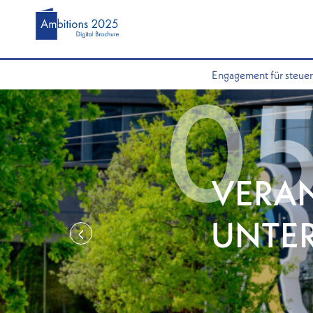
Engagement für steue
VERA
UNTE