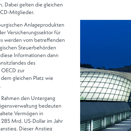
 Dabei gelten die gleichen
ECD-Mitglieder.
burgischen Anlageprodukten
er Versicherungssektor für
es werden vom betreffenden
urgischen Steuerbehörden
 diese Informationen dann
nsitzlandes des
er OECD zur
 dem gleichen Platz wie
.
eue Rahmen den Untergang
mögensverwaltung bedeuten
rwaltete Vermögen in
 285 Mrd. US-Dollar im Jahr
anstieg. Dieser Anstieg