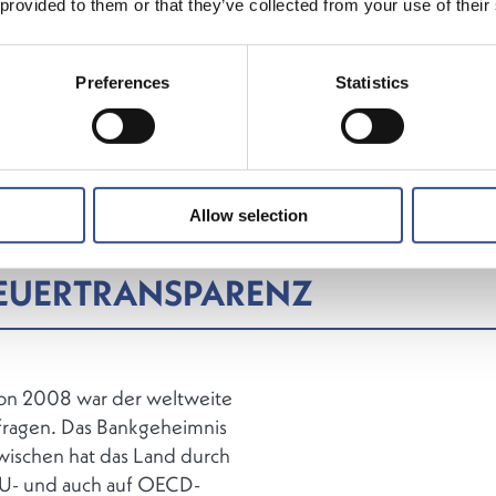
 provided to them or that they’ve collected from your use of their
nder europäischer Finanzplatz ist sich Luxemburg seiner
tung bewusst, eine solide Regulierung und faire Besteue
Preferences
Statistics
sten. Die Finanzkrise von 2008 und die sich daraus erge
uldenkrise haben gezeigt, dass Luxemburg als glaubwürdi
tz angesehen werden kann. Die Coronakrise hat einmal m
cht, wie wichtig Belastbarkeit und Nachhaltigkeit für eine 
 sind.
Allow selection
EUERTRANSPARENZ
 von 2008 war der weltweite
rfragen. Das Bankgeheimnis
zwischen hat das Land durch
EU- und auch auf OECD-