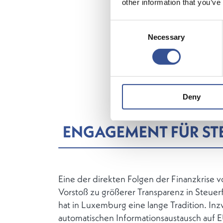
other information that you’ve
Als führe
Consent
Verantwor
Necessary
Selection
gewährlei
Staatssch
Finanzpla
verdeutli
Regierung
Deny
ENGAGEMENT FÜR ST
Eine der direkten Folgen der Finanzkrise
Vorstoß zu größerer Transparenz in Steue
hat in Luxemburg eine lange Tradition. In
automatischen Informationsaustausch auf 