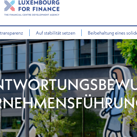
rtransparenz
Auf stabilität setzen
Beibehaltung eines solid
NTWORTUNGSBEWU
RNEHMENSFÜHRUN