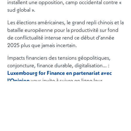
installent une opposition, camp occidental contre «
sud global ».
Les élections américaines, le grand repli chinois et la
bataille européenne pour la productivité sur fond
de conflictualité intense rend ce début d’année
2025 plus que jamais incertain.
Impacts financiers des tensions géopolitiques,
conjoncture, finance durable, digitalisation… :
Luxembourg for Finance en partenariat avec
l’Opinion
vous invite à suivre en ligne leur
conférence
le mercredi 19 mars
dans la matinée
pour discuter et analyser ce que les prochains mois
pourraient réserver à la finance et l’économie
internationale.
Pour plus d’informations concernant l’événement