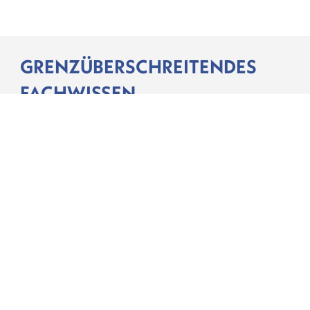
GRENZÜBERSCHREITENDES
FACHWISSEN
Das globale Netz der wirtschaftlichen
Verflechtungen zwischen Ländern und
Unternehmen wird immer größer und komplexer.
Luxemburg unterstützt die Suche nach
Finanzexperten mit grenzüberschreitendem
Fachwissen.
Der Finanzplatz Luxemburg ist lösungsorientiert
und bietet ein komplettes
Dienstleistungsspektrum. Dank eines stabilen und